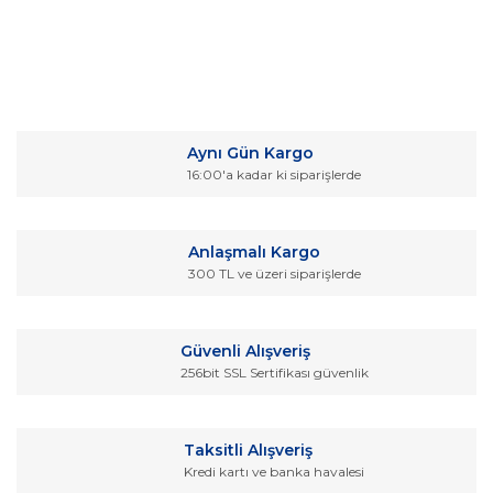
Bu ürünün fiyat bilgisi, resim, ürün açıklamalarında ve diğer
konularda yetersiz gördüğünüz noktaları öneri formunu
Bu ürüne ilk yorumu siz yapın!
kullanarak tarafımıza iletebilirsiniz.
Aynı Gün Kargo
Görüş ve önerileriniz için teşekkür ederiz.
16:00'a kadar ki siparişlerde
Yorum Yaz
Ürün resmi kalitesiz, bozuk veya görüntülenemiyor.
Ürün açıklamasında eksik bilgiler bulunuyor.
Anlaşmalı Kargo
Ürün bilgilerinde hatalar bulunuyor.
300 TL ve üzeri siparişlerde
Ürün fiyatı diğer sitelerden daha pahalı.
Bu ürüne benzer farklı alternatifler olmalı.
Güvenli Alışveriş
256bit SSL Sertifikası güvenlik
Taksitli Alışveriş
Kredi kartı ve banka havalesi
Gönder