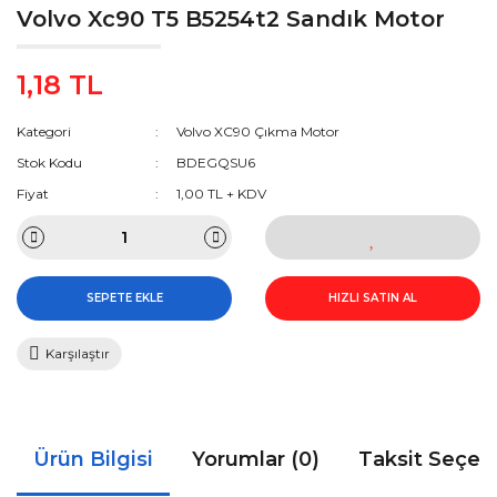
Volvo Xc90 T5 B5254t2 Sandık Motor
1,18 TL
Kategori
Volvo XC90 Çıkma Motor
Stok Kodu
BDEGQSU6
Fiyat
1,00 TL + KDV
SEPETE EKLE
HIZLI SATIN AL
Karşılaştır
Ürün Bilgisi
Yorumlar (0)
Taksit Seçen