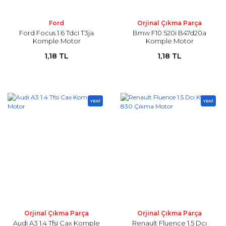
Ford
Orjinal Çıkma Parça
Ford Focus 1.6 Tdci T3ja
Bmw F10 520i B47d20a
Komple Motor
Komple Motor
1,18 TL
1,18 TL
YENİ
YENİ
Orjinal Çıkma Parça
Orjinal Çıkma Parça
Audi A3 1.4 Tfsi Cax Komple
Renault Fluence 1.5 Dcı