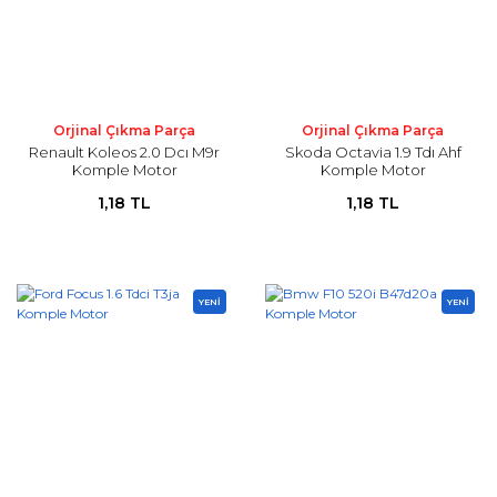
Orjinal Çıkma Parça
Orjinal Çıkma Parça
Renault Koleos 2.0 Dcı M9r
Skoda Octavia 1.9 Tdı Ahf
Komple Motor
Komple Motor
1,18 TL
1,18 TL
YENİ
YENİ