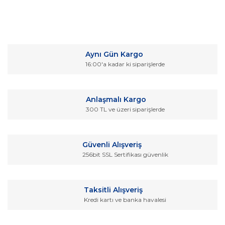
Bu ürünün fiyat bilgisi, resim, ürün açıklamalarında ve diğer
konularda yetersiz gördüğünüz noktaları öneri formunu
Bu ürüne ilk yorumu siz yapın!
kullanarak tarafımıza iletebilirsiniz.
Aynı Gün Kargo
Görüş ve önerileriniz için teşekkür ederiz.
16:00'a kadar ki siparişlerde
Yorum Yaz
Ürün resmi kalitesiz, bozuk veya görüntülenemiyor.
Ürün açıklamasında eksik bilgiler bulunuyor.
Anlaşmalı Kargo
Ürün bilgilerinde hatalar bulunuyor.
300 TL ve üzeri siparişlerde
Ürün fiyatı diğer sitelerden daha pahalı.
Bu ürüne benzer farklı alternatifler olmalı.
Güvenli Alışveriş
256bit SSL Sertifikası güvenlik
Taksitli Alışveriş
Kredi kartı ve banka havalesi
Gönder