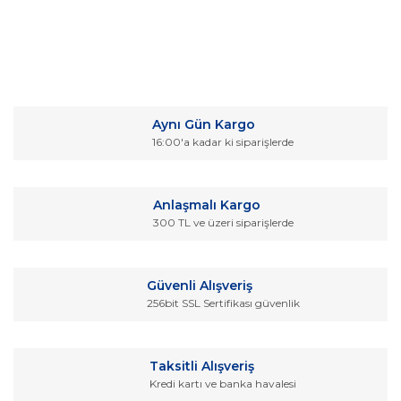
Bu ürünün fiyat bilgisi, resim, ürün açıklamalarında ve diğer
konularda yetersiz gördüğünüz noktaları öneri formunu
Bu ürüne ilk yorumu siz yapın!
kullanarak tarafımıza iletebilirsiniz.
Aynı Gün Kargo
Görüş ve önerileriniz için teşekkür ederiz.
16:00'a kadar ki siparişlerde
Yorum Yaz
Ürün resmi kalitesiz, bozuk veya görüntülenemiyor.
Ürün açıklamasında eksik bilgiler bulunuyor.
Anlaşmalı Kargo
Ürün bilgilerinde hatalar bulunuyor.
300 TL ve üzeri siparişlerde
Ürün fiyatı diğer sitelerden daha pahalı.
Bu ürüne benzer farklı alternatifler olmalı.
Güvenli Alışveriş
256bit SSL Sertifikası güvenlik
Taksitli Alışveriş
Kredi kartı ve banka havalesi
Gönder