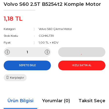
Volvo S60 2.5T B5254t2 Komple Motor
1,18 TL
Kategori
Volvo S60 Çıkma Motor
Stok Kodu
CGHKLT39
Fiyat
1,00 TL + KDV
SEPETE EKLE
HIZLI SATIN AL
Karşılaştır
Ürün Bilgisi
Yorumlar (0)
Taksit Seçen