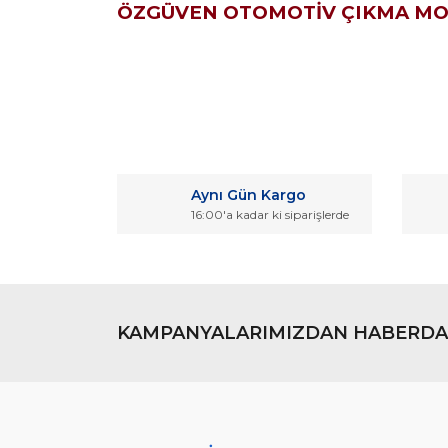
ÖZGÜVEN OTOMOTİV ÇIKMA M
Bu ürünün fiyat bilgisi, resim, ürün açıklamaların
Görüş ve önerileriniz için teşekkür ederiz.
Aynı Gün Kargo
Ürün resmi kalitesiz, bozuk veya görüntülenemiyo
16:00'a kadar ki siparişlerde
Ürün açıklamasında eksik bilgiler bulunuyor.
Ürün bilgilerinde hatalar bulunuyor.
Ürün fiyatı diğer sitelerden daha pahalı.
Bu ürüne benzer farklı alternatifler olmalı.
KAMPANYALARIMIZDAN HABERDA