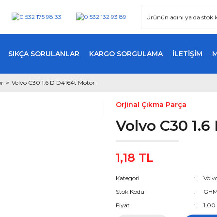
SIKÇA SORULANLAR
KARGO SORGULAMA
İLETİŞİM
or
Volvo C30 1.6 D D4164t Motor
Orjinal Çıkma Parça
Volvo C30 1.6
1,18 TL
Kategori
Volv
Stok Kodu
GHM
Fiyat
1,00