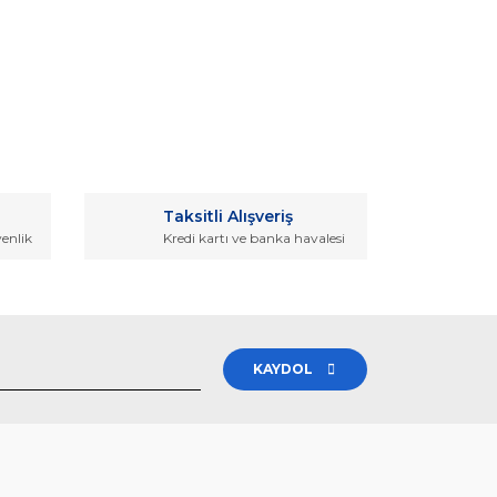
rak tarafımıza iletebilirsiniz.
Taksitli Alışveriş
venlik
Kredi kartı ve banka havalesi
KAYDOL