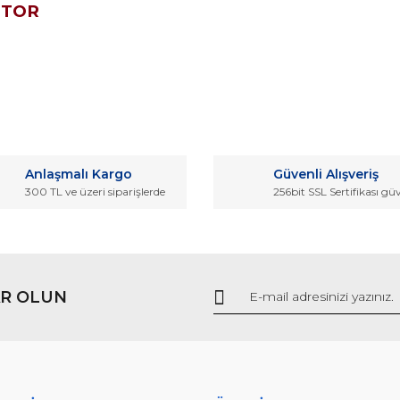
OTOR
da ve diğer konularda yetersiz gördüğünüz noktaları öneri formunu kullana
Bu ürüne ilk yorumu siz yapın!
Anlaşmalı Kargo
Güvenli Alışveriş
r.
300 TL ve üzeri siparişlerde
256bit SSL Sertifikası gü
Yorum Yaz
R OLUN
Gönder