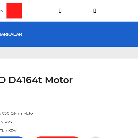
MARKALAR
 D D4164t Motor
o C30 Çıkma Motor
NSY25
 TL + KDV