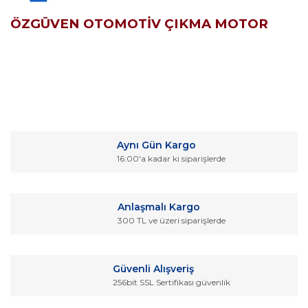
ÖZGÜVEN OTOMOTİV ÇIKMA MOTOR
Bu ürünün fiyat bilgisi, resim, ürün açıklamalarında ve diğer
konularda yetersiz gördüğünüz noktaları öneri formunu
Bu ürüne ilk yorumu siz yapın!
kullanarak tarafımıza iletebilirsiniz.
Aynı Gün Kargo
Görüş ve önerileriniz için teşekkür ederiz.
16:00'a kadar ki siparişlerde
Yorum Yaz
Ürün resmi kalitesiz, bozuk veya görüntülenemiyor.
Ürün açıklamasında eksik bilgiler bulunuyor.
Anlaşmalı Kargo
Ürün bilgilerinde hatalar bulunuyor.
300 TL ve üzeri siparişlerde
Ürün fiyatı diğer sitelerden daha pahalı.
Bu ürüne benzer farklı alternatifler olmalı.
Güvenli Alışveriş
256bit SSL Sertifikası güvenlik