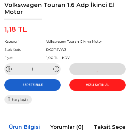
Volkswagen Touran 1.6 Adp İkinci El
Motor
1,18 TL
Kategori
Volkswagen Touran Çıkma Motor
Stok Kodu
DGJPSVW3
Fiyat
1,00 TL + KDV
SEPETE EKLE
HIZLI SATIN AL
Karşılaştır
Ürün Bilgisi
Yorumlar (0)
Taksit Seçen