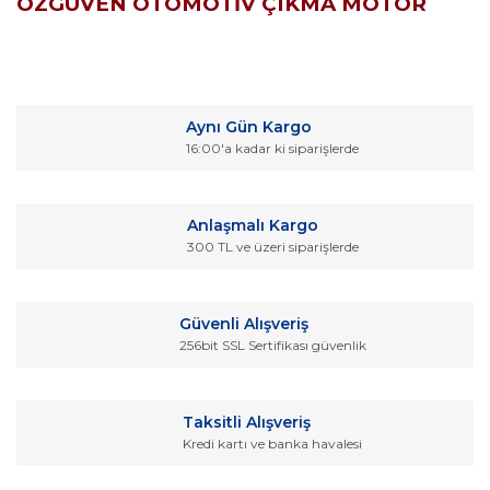
ÖZGÜVEN OTOMOTİV ÇIKMA MOTOR
Bu ürünün fiyat bilgisi, resim, ürün açıklamalarında ve diğer
konularda yetersiz gördüğünüz noktaları öneri formunu
Bu ürüne ilk yorumu siz yapın!
kullanarak tarafımıza iletebilirsiniz.
Aynı Gün Kargo
Görüş ve önerileriniz için teşekkür ederiz.
16:00'a kadar ki siparişlerde
Yorum Yaz
Ürün resmi kalitesiz, bozuk veya görüntülenemiyor.
Ürün açıklamasında eksik bilgiler bulunuyor.
Anlaşmalı Kargo
Ürün bilgilerinde hatalar bulunuyor.
300 TL ve üzeri siparişlerde
Ürün fiyatı diğer sitelerden daha pahalı.
Bu ürüne benzer farklı alternatifler olmalı.
Güvenli Alışveriş
256bit SSL Sertifikası güvenlik
Taksitli Alışveriş
Kredi kartı ve banka havalesi
Gönder