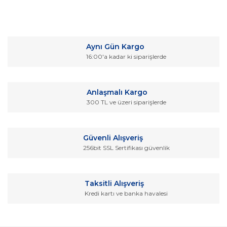
Bu ürünün fiyat bilgisi, resim, ürün açıklamalarında ve diğer
konularda yetersiz gördüğünüz noktaları öneri formunu
Bu ürüne ilk yorumu siz yapın!
kullanarak tarafımıza iletebilirsiniz.
Aynı Gün Kargo
Görüş ve önerileriniz için teşekkür ederiz.
16:00'a kadar ki siparişlerde
Yorum Yaz
Ürün resmi kalitesiz, bozuk veya görüntülenemiyor.
Ürün açıklamasında eksik bilgiler bulunuyor.
Anlaşmalı Kargo
Ürün bilgilerinde hatalar bulunuyor.
300 TL ve üzeri siparişlerde
Ürün fiyatı diğer sitelerden daha pahalı.
Bu ürüne benzer farklı alternatifler olmalı.
Güvenli Alışveriş
256bit SSL Sertifikası güvenlik
Taksitli Alışveriş
Kredi kartı ve banka havalesi
Gönder