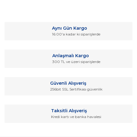
Bu ürünün fiyat bilgisi, resim, ürün açıklamalarında ve diğer
konularda yetersiz gördüğünüz noktaları öneri formunu
Bu ürüne ilk yorumu siz yapın!
kullanarak tarafımıza iletebilirsiniz.
Aynı Gün Kargo
Görüş ve önerileriniz için teşekkür ederiz.
16:00'a kadar ki siparişlerde
Yorum Yaz
Ürün resmi kalitesiz, bozuk veya görüntülenemiyor.
Ürün açıklamasında eksik bilgiler bulunuyor.
Anlaşmalı Kargo
Ürün bilgilerinde hatalar bulunuyor.
300 TL ve üzeri siparişlerde
Ürün fiyatı diğer sitelerden daha pahalı.
Bu ürüne benzer farklı alternatifler olmalı.
Güvenli Alışveriş
256bit SSL Sertifikası güvenlik
Taksitli Alışveriş
Kredi kartı ve banka havalesi
Gönder