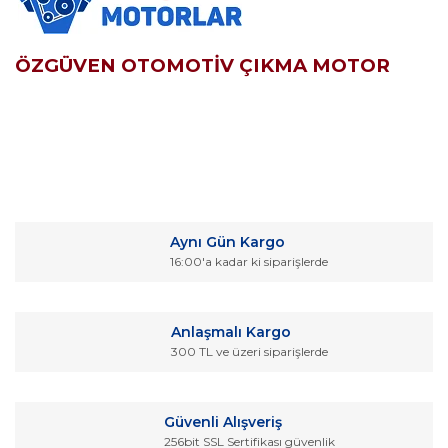
ÖZGÜVEN OTOMOTİV ÇIKMA MOTOR
Bu ürünün fiyat bilgisi, resim, ürün açıklamalarında ve diğer
konularda yetersiz gördüğünüz noktaları öneri formunu
Bu ürüne ilk yorumu siz yapın!
kullanarak tarafımıza iletebilirsiniz.
Aynı Gün Kargo
Görüş ve önerileriniz için teşekkür ederiz.
16:00'a kadar ki siparişlerde
Yorum Yaz
Ürün resmi kalitesiz, bozuk veya görüntülenemiyor.
Ürün açıklamasında eksik bilgiler bulunuyor.
Anlaşmalı Kargo
Ürün bilgilerinde hatalar bulunuyor.
300 TL ve üzeri siparişlerde
Ürün fiyatı diğer sitelerden daha pahalı.
Bu ürüne benzer farklı alternatifler olmalı.
Güvenli Alışveriş
256bit SSL Sertifikası güvenlik