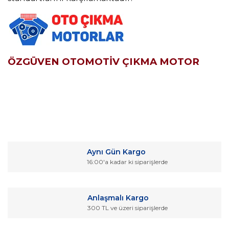
ÖZGÜVEN OTOMOTİV ÇIKMA MOTOR
Bu ürünün fiyat bilgisi, resim, ürün açıklamalarında ve diğer
konularda yetersiz gördüğünüz noktaları öneri formunu
Bu ürüne ilk yorumu siz yapın!
kullanarak tarafımıza iletebilirsiniz.
Aynı Gün Kargo
Görüş ve önerileriniz için teşekkür ederiz.
16:00'a kadar ki siparişlerde
Yorum Yaz
Ürün resmi kalitesiz, bozuk veya görüntülenemiyor.
Ürün açıklamasında eksik bilgiler bulunuyor.
Anlaşmalı Kargo
Ürün bilgilerinde hatalar bulunuyor.
300 TL ve üzeri siparişlerde
Ürün fiyatı diğer sitelerden daha pahalı.