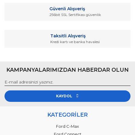
Bu ürüne benzer farklı alternatifler olmalı.
Güvenli Alışveriş
256bit SSL Sertifikası güvenlik
Taksitli Alışveriş
Kredi kartı ve banka havalesi
Gönder
KAMPANYALARIMIZDAN HABERDAR OLUN
KAYDOL
KATEGORİLER
Ford C-Max
Ford Connect