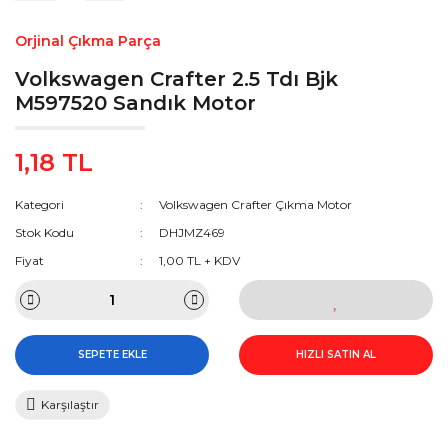
Orjinal Çıkma Parça
Volkswagen Crafter 2.5 Tdı Bjk
M597520 Sandık Motor
1,18 TL
Kategori
Volkswagen Crafter Çıkma Motor
Stok Kodu
DHJMZ469
Fiyat
1,00 TL + KDV
SEPETE EKLE
HIZLI SATIN AL
Karşılaştır