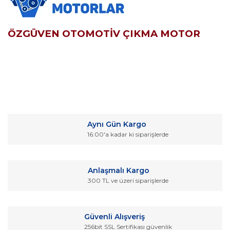
ÖZGÜVEN OTOMOTİV ÇIKMA MOTOR
Bu ürünün fiyat bilgisi, resim, ürün açıklamalarında ve diğer
konularda yetersiz gördüğünüz noktaları öneri formunu
Bu ürüne ilk yorumu siz yapın!
kullanarak tarafımıza iletebilirsiniz.
Aynı Gün Kargo
Görüş ve önerileriniz için teşekkür ederiz.
16:00'a kadar ki siparişlerde
Yorum Yaz
Ürün resmi kalitesiz, bozuk veya görüntülenemiyor.
Ürün açıklamasında eksik bilgiler bulunuyor.
Anlaşmalı Kargo
Ürün bilgilerinde hatalar bulunuyor.
300 TL ve üzeri siparişlerde
Ürün fiyatı diğer sitelerden daha pahalı.
Bu ürüne benzer farklı alternatifler olmalı.
Güvenli Alışveriş
256bit SSL Sertifikası güvenlik