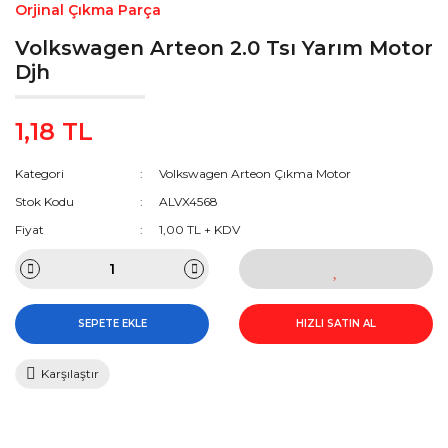
Orjinal Çıkma Parça
Volkswagen Arteon 2.0 Tsı Yarım Motor
Djh
1,18 TL
Kategori
Volkswagen Arteon Çıkma Motor
Stok Kodu
ALVX4568
Fiyat
1,00 TL + KDV
SEPETE EKLE
HIZLI SATIN AL
Karşılaştır