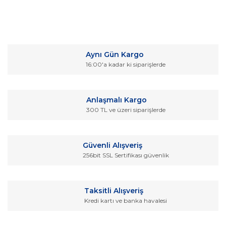
Bu ürünün fiyat bilgisi, resim, ürün açıklamalarında ve diğer
konularda yetersiz gördüğünüz noktaları öneri formunu
Bu ürüne ilk yorumu siz yapın!
kullanarak tarafımıza iletebilirsiniz.
Aynı Gün Kargo
Görüş ve önerileriniz için teşekkür ederiz.
16:00'a kadar ki siparişlerde
Yorum Yaz
Ürün resmi kalitesiz, bozuk veya görüntülenemiyor.
Ürün açıklamasında eksik bilgiler bulunuyor.
Anlaşmalı Kargo
Ürün bilgilerinde hatalar bulunuyor.
300 TL ve üzeri siparişlerde
Ürün fiyatı diğer sitelerden daha pahalı.
Bu ürüne benzer farklı alternatifler olmalı.
Güvenli Alışveriş
256bit SSL Sertifikası güvenlik
Taksitli Alışveriş
Kredi kartı ve banka havalesi
Gönder