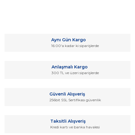
Bu ürünün fiyat bilgisi, resim, ürün açıklamalarında ve diğer
konularda yetersiz gördüğünüz noktaları öneri formunu
Bu ürüne ilk yorumu siz yapın!
kullanarak tarafımıza iletebilirsiniz.
Aynı Gün Kargo
Görüş ve önerileriniz için teşekkür ederiz.
16:00'a kadar ki siparişlerde
Yorum Yaz
Ürün resmi kalitesiz, bozuk veya görüntülenemiyor.
Ürün açıklamasında eksik bilgiler bulunuyor.
Anlaşmalı Kargo
Ürün bilgilerinde hatalar bulunuyor.
300 TL ve üzeri siparişlerde
Ürün fiyatı diğer sitelerden daha pahalı.
Bu ürüne benzer farklı alternatifler olmalı.
Güvenli Alışveriş
256bit SSL Sertifikası güvenlik
Taksitli Alışveriş
Kredi kartı ve banka havalesi
Gönder