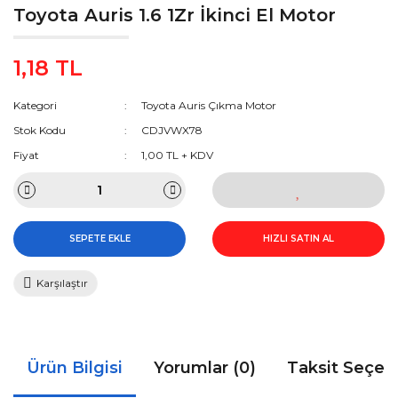
Toyota Auris 1.6 1Zr İkinci El Motor
1,18 TL
Kategori
Toyota Auris Çıkma Motor
Stok Kodu
CDJVWX78
Fiyat
1,00 TL + KDV
SEPETE EKLE
HIZLI SATIN AL
Karşılaştır
Ürün Bilgisi
Yorumlar (0)
Taksit Seçen