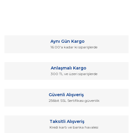
Bu ürünün fiyat bilgisi, resim, ürün açıklamalarında ve diğer
konularda yetersiz gördüğünüz noktaları öneri formunu
Bu ürüne ilk yorumu siz yapın!
kullanarak tarafımıza iletebilirsiniz.
Aynı Gün Kargo
Görüş ve önerileriniz için teşekkür ederiz.
16:00'a kadar ki siparişlerde
Yorum Yaz
Ürün resmi kalitesiz, bozuk veya görüntülenemiyor.
Ürün açıklamasında eksik bilgiler bulunuyor.
Anlaşmalı Kargo
Ürün bilgilerinde hatalar bulunuyor.
300 TL ve üzeri siparişlerde
Ürün fiyatı diğer sitelerden daha pahalı.
Bu ürüne benzer farklı alternatifler olmalı.
Güvenli Alışveriş
256bit SSL Sertifikası güvenlik
Taksitli Alışveriş
Kredi kartı ve banka havalesi
Gönder