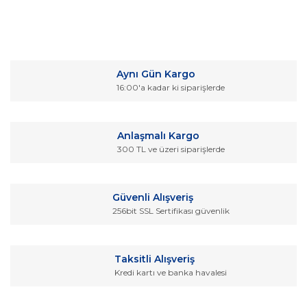
Bu ürünün fiyat bilgisi, resim, ürün açıklamalarında ve diğer
konularda yetersiz gördüğünüz noktaları öneri formunu
Bu ürüne ilk yorumu siz yapın!
kullanarak tarafımıza iletebilirsiniz.
Aynı Gün Kargo
Görüş ve önerileriniz için teşekkür ederiz.
16:00'a kadar ki siparişlerde
Yorum Yaz
Ürün resmi kalitesiz, bozuk veya görüntülenemiyor.
Ürün açıklamasında eksik bilgiler bulunuyor.
Anlaşmalı Kargo
Ürün bilgilerinde hatalar bulunuyor.
300 TL ve üzeri siparişlerde
Ürün fiyatı diğer sitelerden daha pahalı.
Bu ürüne benzer farklı alternatifler olmalı.
Güvenli Alışveriş
256bit SSL Sertifikası güvenlik
Taksitli Alışveriş
Kredi kartı ve banka havalesi
Gönder