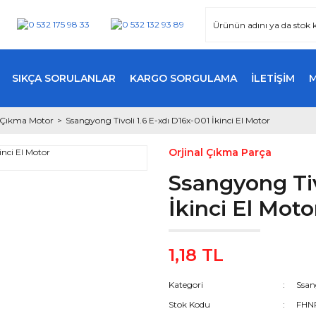
SIKÇA SORULANLAR
KARGO SORGULAMA
İLETİŞİM
i Çıkma Motor
Ssangyong Tivoli 1.6 E-xdı D16x-001 İkinci El Motor
Orjinal Çıkma Parça
Ssangyong Tiv
İkinci El Moto
1,18 TL
Kategori
Ssan
Stok Kodu
FHN