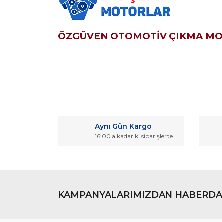
ÖZGÜVEN OTOMOTİV ÇIKMA M
Bu ürünün fiyat bilgisi, resim, ürün açıklamaların
Görüş ve önerileriniz için teşekkür ederiz.
Aynı Gün Kargo
Ürün resmi kalitesiz, bozuk veya görüntülenemiyo
16:00'a kadar ki siparişlerde
Ürün açıklamasında eksik bilgiler bulunuyor.
Ürün bilgilerinde hatalar bulunuyor.
Ürün fiyatı diğer sitelerden daha pahalı.
Bu ürüne benzer farklı alternatifler olmalı.
KAMPANYALARIMIZDAN HABERDA