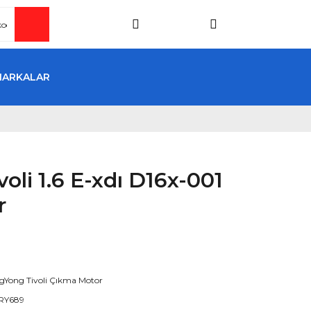
MARKALAR
oli 1.6 E-xdı D16x-001
r
gYong Tivoli Çıkma Motor
RY689