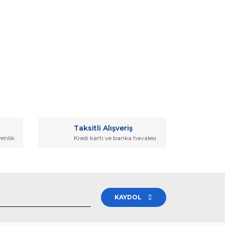
rak tarafımıza iletebilirsiniz.
Taksitli Alışveriş
venlik
Kredi kartı ve banka havalesi
KAYDOL