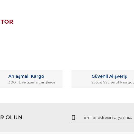
OTOR
da ve diğer konularda yetersiz gördüğünüz noktaları öneri formunu kullana
Bu ürüne ilk yorumu siz yapın!
Anlaşmalı Kargo
Güvenli Alışveriş
r.
300 TL ve üzeri siparişlerde
256bit SSL Sertifikası gü
Yorum Yaz
R OLUN