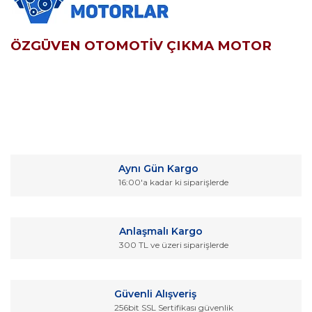
ÖZGÜVEN OTOMOTİV ÇIKMA MOTOR
Bu ürünün fiyat bilgisi, resim, ürün açıklamalarında ve diğer
konularda yetersiz gördüğünüz noktaları öneri formunu
Bu ürüne ilk yorumu siz yapın!
kullanarak tarafımıza iletebilirsiniz.
Aynı Gün Kargo
Görüş ve önerileriniz için teşekkür ederiz.
16:00'a kadar ki siparişlerde
Yorum Yaz
Ürün resmi kalitesiz, bozuk veya görüntülenemiyor.
Ürün açıklamasında eksik bilgiler bulunuyor.
Anlaşmalı Kargo
Ürün bilgilerinde hatalar bulunuyor.
300 TL ve üzeri siparişlerde
Ürün fiyatı diğer sitelerden daha pahalı.
Bu ürüne benzer farklı alternatifler olmalı.
Güvenli Alışveriş
256bit SSL Sertifikası güvenlik