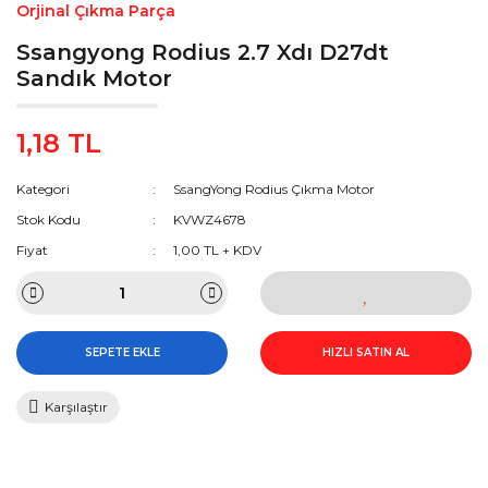
Orjinal Çıkma Parça
Ssangyong Rodius 2.7 Xdı D27dt
Sandık Motor
1,18 TL
Kategori
SsangYong Rodius Çıkma Motor
Stok Kodu
KVWZ4678
Fiyat
1,00 TL + KDV
SEPETE EKLE
HIZLI SATIN AL
Karşılaştır