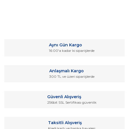
Bu ürünün fiyat bilgisi, resim, ürün açıklamalarında ve diğer
konularda yetersiz gördüğünüz noktaları öneri formunu
Bu ürüne ilk yorumu siz yapın!
kullanarak tarafımıza iletebilirsiniz.
Aynı Gün Kargo
Görüş ve önerileriniz için teşekkür ederiz.
16:00'a kadar ki siparişlerde
Yorum Yaz
Ürün resmi kalitesiz, bozuk veya görüntülenemiyor.
Ürün açıklamasında eksik bilgiler bulunuyor.
Anlaşmalı Kargo
Ürün bilgilerinde hatalar bulunuyor.
300 TL ve üzeri siparişlerde
Ürün fiyatı diğer sitelerden daha pahalı.
Bu ürüne benzer farklı alternatifler olmalı.
Güvenli Alışveriş
256bit SSL Sertifikası güvenlik
Taksitli Alışveriş
Kredi kartı ve banka havalesi