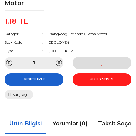
Motor
1,18 TL
Kategori
SsangYong Korando Çıkma Motor
Stok Kodu
CEGLQVZ4
Fiyat
1,00 TL + KDV
SEPETE EKLE
HIZLI SATIN AL
Karşılaştır
Ürün Bilgisi
Yorumlar (0)
Taksit Seçen