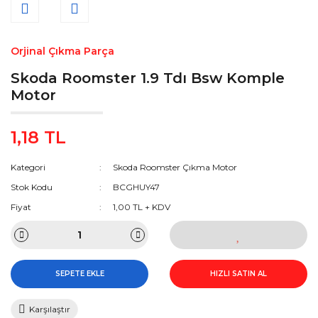
Orjinal Çıkma Parça
Skoda Roomster 1.9 Tdı Bsw Komple
Motor
1,18 TL
Kategori
Skoda Roomster Çıkma Motor
Stok Kodu
BCGHUY47
Fiyat
1,00 TL + KDV
SEPETE EKLE
HIZLI SATIN AL
Karşılaştır