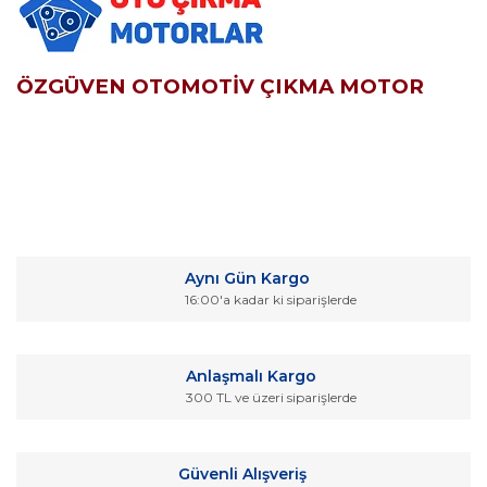
ÖZGÜVEN OTOMOTİV ÇIKMA MOTOR
Bu ürünün fiyat bilgisi, resim, ürün açıklamalarında ve diğer
konularda yetersiz gördüğünüz noktaları öneri formunu
Bu ürüne ilk yorumu siz yapın!
kullanarak tarafımıza iletebilirsiniz.
Aynı Gün Kargo
Görüş ve önerileriniz için teşekkür ederiz.
16:00'a kadar ki siparişlerde
Yorum Yaz
Ürün resmi kalitesiz, bozuk veya görüntülenemiyor.
Ürün açıklamasında eksik bilgiler bulunuyor.
Anlaşmalı Kargo
Ürün bilgilerinde hatalar bulunuyor.
300 TL ve üzeri siparişlerde
Ürün fiyatı diğer sitelerden daha pahalı.
Bu ürüne benzer farklı alternatifler olmalı.
Güvenli Alışveriş