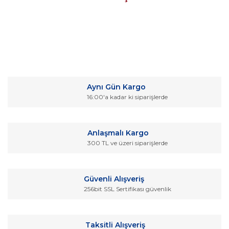
Bu ürünün fiyat bilgisi, resim, ürün açıklamalarında ve diğer
konularda yetersiz gördüğünüz noktaları öneri formunu
Bu ürüne ilk yorumu siz yapın!
kullanarak tarafımıza iletebilirsiniz.
Aynı Gün Kargo
Görüş ve önerileriniz için teşekkür ederiz.
16:00'a kadar ki siparişlerde
Yorum Yaz
Ürün resmi kalitesiz, bozuk veya görüntülenemiyor.
Ürün açıklamasında eksik bilgiler bulunuyor.
Anlaşmalı Kargo
Ürün bilgilerinde hatalar bulunuyor.
300 TL ve üzeri siparişlerde
Ürün fiyatı diğer sitelerden daha pahalı.
Bu ürüne benzer farklı alternatifler olmalı.
Güvenli Alışveriş
256bit SSL Sertifikası güvenlik
Taksitli Alışveriş