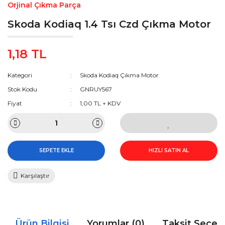
Orjinal Çıkma Parça
Skoda Kodiaq 1.4 Tsı Czd Çıkma Motor
1,18 TL
Kategori
Skoda Kodiaq Çıkma Motor
Stok Kodu
GNRUY567
Fiyat
1,00 TL + KDV
SEPETE EKLE
HIZLI SATIN AL
Karşılaştır
Ürün Bilgisi
Yorumlar (0)
Taksit Seçen