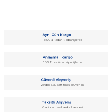
Bu ürünün fiyat bilgisi, resim, ürün açıklamalarında ve diğer
konularda yetersiz gördüğünüz noktaları öneri formunu
Bu ürüne ilk yorumu siz yapın!
kullanarak tarafımıza iletebilirsiniz.
Aynı Gün Kargo
Görüş ve önerileriniz için teşekkür ederiz.
16:00'a kadar ki siparişlerde
Yorum Yaz
Ürün resmi kalitesiz, bozuk veya görüntülenemiyor.
Ürün açıklamasında eksik bilgiler bulunuyor.
Anlaşmalı Kargo
Ürün bilgilerinde hatalar bulunuyor.
300 TL ve üzeri siparişlerde
Ürün fiyatı diğer sitelerden daha pahalı.
Bu ürüne benzer farklı alternatifler olmalı.
Güvenli Alışveriş
256bit SSL Sertifikası güvenlik
Taksitli Alışveriş
Kredi kartı ve banka havalesi
Gönder