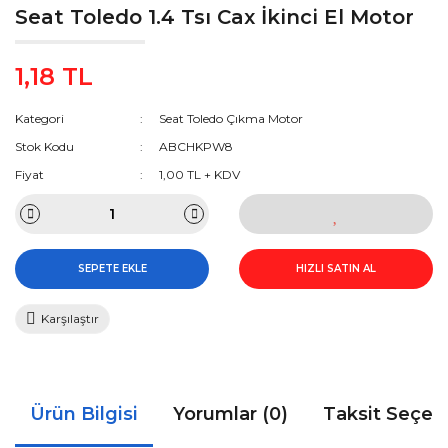
Seat Toledo 1.4 Tsı Cax İkinci El Motor
1,18 TL
Kategori
Seat Toledo Çıkma Motor
Stok Kodu
ABCHKPW8
Fiyat
1,00 TL + KDV
SEPETE EKLE
HIZLI SATIN AL
Karşılaştır
Ürün Bilgisi
Yorumlar (0)
Taksit Seçen