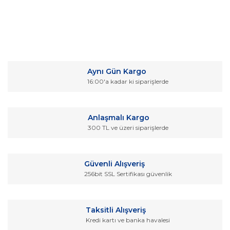
Bu ürünün fiyat bilgisi, resim, ürün açıklamalarında ve diğer
konularda yetersiz gördüğünüz noktaları öneri formunu
Bu ürüne ilk yorumu siz yapın!
kullanarak tarafımıza iletebilirsiniz.
Aynı Gün Kargo
Görüş ve önerileriniz için teşekkür ederiz.
16:00'a kadar ki siparişlerde
Yorum Yaz
Ürün resmi kalitesiz, bozuk veya görüntülenemiyor.
Ürün açıklamasında eksik bilgiler bulunuyor.
Anlaşmalı Kargo
Ürün bilgilerinde hatalar bulunuyor.
300 TL ve üzeri siparişlerde
Ürün fiyatı diğer sitelerden daha pahalı.
Bu ürüne benzer farklı alternatifler olmalı.
Güvenli Alışveriş
256bit SSL Sertifikası güvenlik
Taksitli Alışveriş
Kredi kartı ve banka havalesi
Gönder