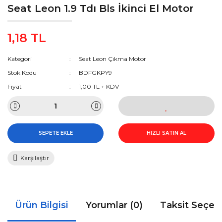
Seat Leon 1.9 Tdı Bls İkinci El Motor
1,18 TL
Kategori
Seat Leon Çıkma Motor
Stok Kodu
BDFGKPY9
Fiyat
1,00 TL + KDV
SEPETE EKLE
HIZLI SATIN AL
Karşılaştır
Ürün Bilgisi
Yorumlar (0)
Taksit Seçen