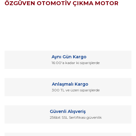
ÖZGÜVEN OTOMOTİV ÇIKMA MOTOR
Bu ürünün fiyat bilgisi, resim, ürün açıklamalarında ve diğer
konularda yetersiz gördüğünüz noktaları öneri formunu
Bu ürüne ilk yorumu siz yapın!
kullanarak tarafımıza iletebilirsiniz.
Aynı Gün Kargo
Görüş ve önerileriniz için teşekkür ederiz.
16:00'a kadar ki siparişlerde
Yorum Yaz
Ürün resmi kalitesiz, bozuk veya görüntülenemiyor.
Ürün açıklamasında eksik bilgiler bulunuyor.
Anlaşmalı Kargo
Ürün bilgilerinde hatalar bulunuyor.
300 TL ve üzeri siparişlerde
Ürün fiyatı diğer sitelerden daha pahalı.
Bu ürüne benzer farklı alternatifler olmalı.
Güvenli Alışveriş
256bit SSL Sertifikası güvenlik