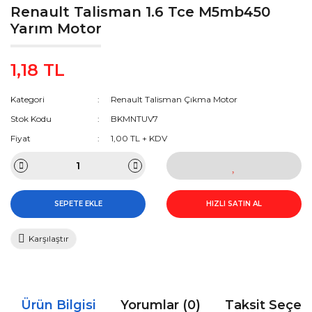
Renault Talisman 1.6 Tce M5mb450
Yarım Motor
1,18 TL
Kategori
Renault Talisman Çıkma Motor
Stok Kodu
BKMNTUV7
Fiyat
1,00 TL + KDV
SEPETE EKLE
HIZLI SATIN AL
Karşılaştır
Ürün Bilgisi
Yorumlar (0)
Taksit Seçen