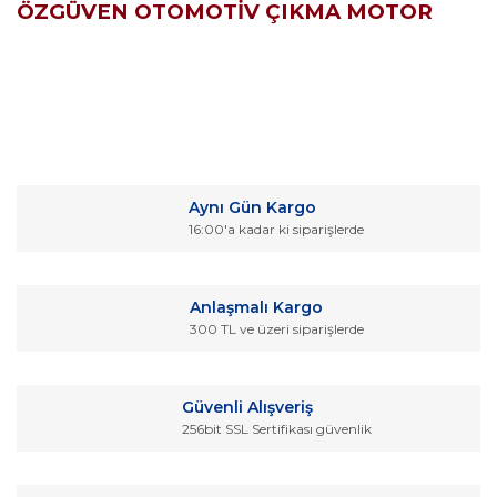
ÖZGÜVEN OTOMOTİV ÇIKMA MOTOR
Bu ürünün fiyat bilgisi, resim, ürün açıklamalarında ve diğer
konularda yetersiz gördüğünüz noktaları öneri formunu
Bu ürüne ilk yorumu siz yapın!
kullanarak tarafımıza iletebilirsiniz.
Aynı Gün Kargo
Görüş ve önerileriniz için teşekkür ederiz.
16:00'a kadar ki siparişlerde
Yorum Yaz
Ürün resmi kalitesiz, bozuk veya görüntülenemiyor.
Ürün açıklamasında eksik bilgiler bulunuyor.
Anlaşmalı Kargo
Ürün bilgilerinde hatalar bulunuyor.
300 TL ve üzeri siparişlerde
Ürün fiyatı diğer sitelerden daha pahalı.
Bu ürüne benzer farklı alternatifler olmalı.
Güvenli Alışveriş
256bit SSL Sertifikası güvenlik