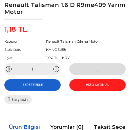
Renault Talisman 1.6 D R9me409 Yarım
Motor
1,18 TL
Kategori
Renault Talisman Çıkma Motor
Stok Kodu
KMNQSU58
Fiyat
1,00 TL + KDV
SEPETE EKLE
HIZLI SATIN AL
Karşılaştır
Ürün Bilgisi
Yorumlar (0)
Taksit Seçen