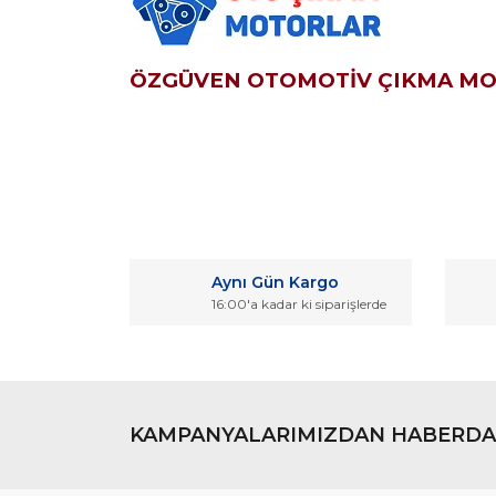
ÖZGÜVEN OTOMOTİV ÇIKMA M
Bu ürünün fiyat bilgisi, resim, ürün açıklamaların
Görüş ve önerileriniz için teşekkür ederiz.
Aynı Gün Kargo
Ürün resmi kalitesiz, bozuk veya görüntülenemiyo
16:00'a kadar ki siparişlerde
Ürün açıklamasında eksik bilgiler bulunuyor.
Ürün bilgilerinde hatalar bulunuyor.
Ürün fiyatı diğer sitelerden daha pahalı.
Bu ürüne benzer farklı alternatifler olmalı.
KAMPANYALARIMIZDAN HABERDA