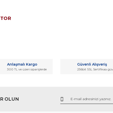
OTOR
da ve diğer konularda yetersiz gördüğünüz noktaları öneri formunu kullana
Bu ürüne ilk yorumu siz yapın!
Anlaşmalı Kargo
Güvenli Alışveriş
r.
300 TL ve üzeri siparişlerde
256bit SSL Sertifikası gü
Yorum Yaz
R OLUN