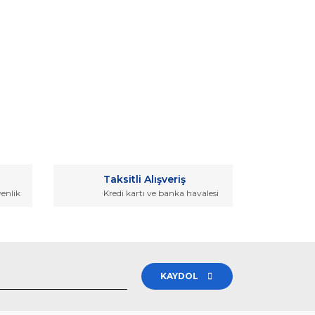
rak tarafımıza iletebilirsiniz.
Taksitli Alışveriş
venlik
Kredi kartı ve banka havalesi
KAYDOL