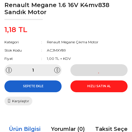
Renault Megane 1.6 16V K4mv838
Sandık Motor
1,18 TL
Kategori
Renault Megane Çıkma Motor
Stok Kodu
ACJMXY89
Fiyat
1,00 TL + KDV
SEPETE EKLE
HIZLI SATIN AL
Karşılaştır
Ürün Bilgisi
Yorumlar (0)
Taksit Seçen