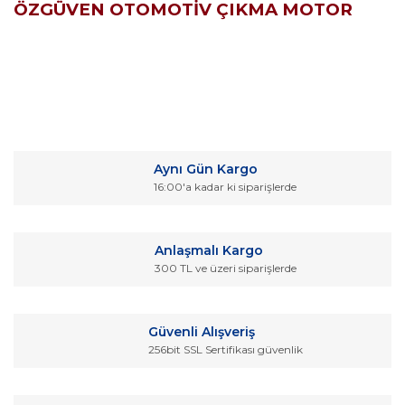
ÖZGÜVEN OTOMOTİV ÇIKMA MOTOR
Bu ürünün fiyat bilgisi, resim, ürün açıklamalarında ve diğer
konularda yetersiz gördüğünüz noktaları öneri formunu
Bu ürüne ilk yorumu siz yapın!
kullanarak tarafımıza iletebilirsiniz.
Aynı Gün Kargo
Görüş ve önerileriniz için teşekkür ederiz.
16:00'a kadar ki siparişlerde
Yorum Yaz
Ürün resmi kalitesiz, bozuk veya görüntülenemiyor.
Ürün açıklamasında eksik bilgiler bulunuyor.
Anlaşmalı Kargo
Ürün bilgilerinde hatalar bulunuyor.
300 TL ve üzeri siparişlerde
Ürün fiyatı diğer sitelerden daha pahalı.
Bu ürüne benzer farklı alternatifler olmalı.
Güvenli Alışveriş
256bit SSL Sertifikası güvenlik