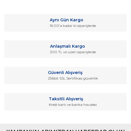
Bu ürünün fiyat bilgisi, resim, ürün açıklamalarında ve diğer
konularda yetersiz gördüğünüz noktaları öneri formunu
Bu ürüne ilk yorumu siz yapın!
kullanarak tarafımıza iletebilirsiniz.
Aynı Gün Kargo
Görüş ve önerileriniz için teşekkür ederiz.
16:00'a kadar ki siparişlerde
Yorum Yaz
Ürün resmi kalitesiz, bozuk veya görüntülenemiyor.
Ürün açıklamasında eksik bilgiler bulunuyor.
Anlaşmalı Kargo
Ürün bilgilerinde hatalar bulunuyor.
300 TL ve üzeri siparişlerde
Ürün fiyatı diğer sitelerden daha pahalı.
Bu ürüne benzer farklı alternatifler olmalı.
Güvenli Alışveriş
256bit SSL Sertifikası güvenlik
Taksitli Alışveriş
Kredi kartı ve banka havalesi
Gönder