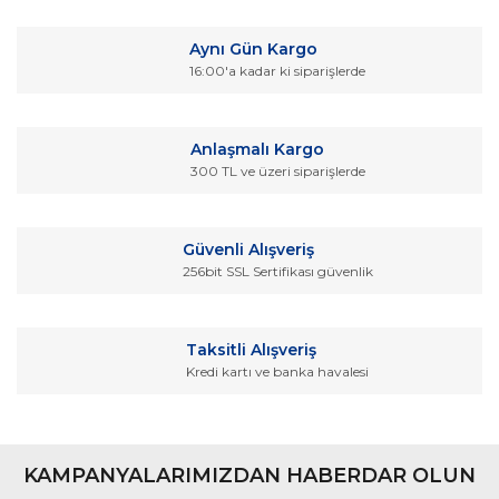
konularda yetersiz gördüğünüz noktaları öneri formunu
Bu ürüne ilk yorumu siz yapın!
kullanarak tarafımıza iletebilirsiniz.
Aynı Gün Kargo
Görüş ve önerileriniz için teşekkür ederiz.
16:00'a kadar ki siparişlerde
Yorum Yaz
Ürün resmi kalitesiz, bozuk veya görüntülenemiyor.
Ürün açıklamasında eksik bilgiler bulunuyor.
Anlaşmalı Kargo
Ürün bilgilerinde hatalar bulunuyor.
300 TL ve üzeri siparişlerde
Ürün fiyatı diğer sitelerden daha pahalı.
Bu ürüne benzer farklı alternatifler olmalı.
Güvenli Alışveriş
256bit SSL Sertifikası güvenlik
Taksitli Alışveriş
Kredi kartı ve banka havalesi
Gönder
KAMPANYALARIMIZDAN HABERDAR OLUN