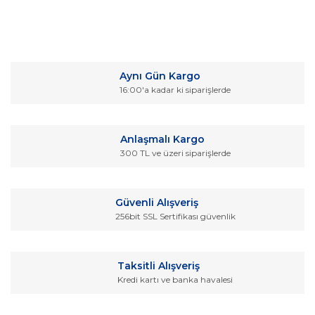
Bu ürünün fiyat bilgisi, resim, ürün açıklamalarında ve diğer
konularda yetersiz gördüğünüz noktaları öneri formunu
Bu ürüne ilk yorumu siz yapın!
kullanarak tarafımıza iletebilirsiniz.
Aynı Gün Kargo
Görüş ve önerileriniz için teşekkür ederiz.
16:00'a kadar ki siparişlerde
Yorum Yaz
Ürün resmi kalitesiz, bozuk veya görüntülenemiyor.
Ürün açıklamasında eksik bilgiler bulunuyor.
Anlaşmalı Kargo
Ürün bilgilerinde hatalar bulunuyor.
300 TL ve üzeri siparişlerde
Ürün fiyatı diğer sitelerden daha pahalı.
Bu ürüne benzer farklı alternatifler olmalı.
Güvenli Alışveriş
256bit SSL Sertifikası güvenlik
Taksitli Alışveriş
Kredi kartı ve banka havalesi
Gönder