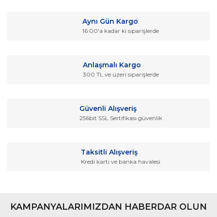
konularda yetersiz gördüğünüz noktaları öneri formunu
Bu ürüne ilk yorumu siz yapın!
kullanarak tarafımıza iletebilirsiniz.
Aynı Gün Kargo
Görüş ve önerileriniz için teşekkür ederiz.
16:00'a kadar ki siparişlerde
Yorum Yaz
Ürün resmi kalitesiz, bozuk veya görüntülenemiyor.
Ürün açıklamasında eksik bilgiler bulunuyor.
Anlaşmalı Kargo
Ürün bilgilerinde hatalar bulunuyor.
300 TL ve üzeri siparişlerde
Ürün fiyatı diğer sitelerden daha pahalı.
Bu ürüne benzer farklı alternatifler olmalı.
Güvenli Alışveriş
256bit SSL Sertifikası güvenlik
Taksitli Alışveriş
Kredi kartı ve banka havalesi
Gönder
KAMPANYALARIMIZDAN HABERDAR OLUN