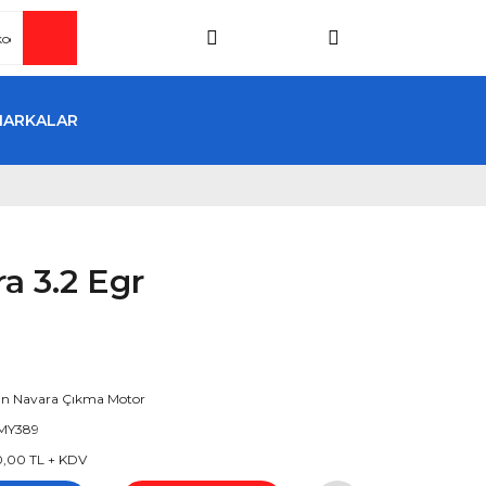
MARKALAR
a 3.2 Egr
an Navara Çıkma Motor
MY389
0,00 TL + KDV