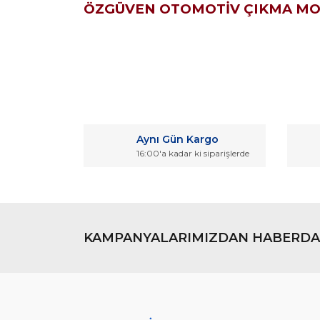
ÖZGÜVEN OTOMOTİV ÇIKMA M
Bu ürünün fiyat bilgisi, resim, ürün açıklamaların
Görüş ve önerileriniz için teşekkür ederiz.
Aynı Gün Kargo
Ürün resmi kalitesiz, bozuk veya görüntülenemiyo
16:00'a kadar ki siparişlerde
Ürün açıklamasında eksik bilgiler bulunuyor.
Ürün bilgilerinde hatalar bulunuyor.
Ürün fiyatı diğer sitelerden daha pahalı.
Bu ürüne benzer farklı alternatifler olmalı.
KAMPANYALARIMIZDAN HABERDA