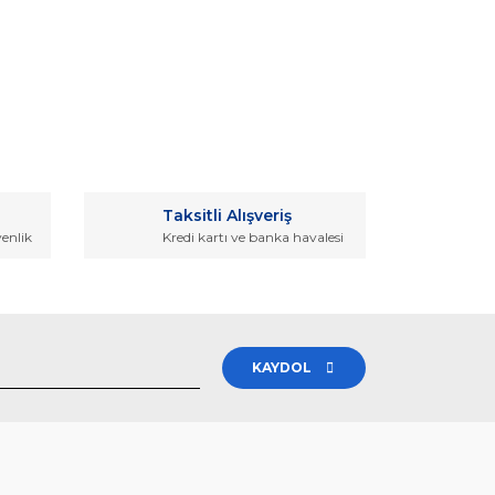
rak tarafımıza iletebilirsiniz.
Taksitli Alışveriş
venlik
Kredi kartı ve banka havalesi
KAYDOL