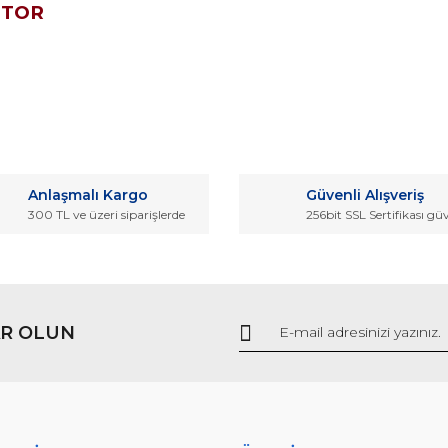
OTOR
da ve diğer konularda yetersiz gördüğünüz noktaları öneri formunu kullana
Bu ürüne ilk yorumu siz yapın!
Anlaşmalı Kargo
Güvenli Alışveriş
r.
300 TL ve üzeri siparişlerde
256bit SSL Sertifikası gü
Yorum Yaz
R OLUN
Gönder