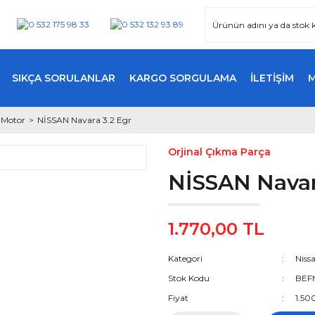
SIKÇA SORULANLAR
KARGO SORGULAMA
İLETİŞİM
 Motor
NİSSAN Navara 3.2 Egr
Orjinal Çıkma Parça
NİSSAN Navar
1.770,00 TL
Kategori
Niss
Stok Kodu
BEF
Fiyat
1.50