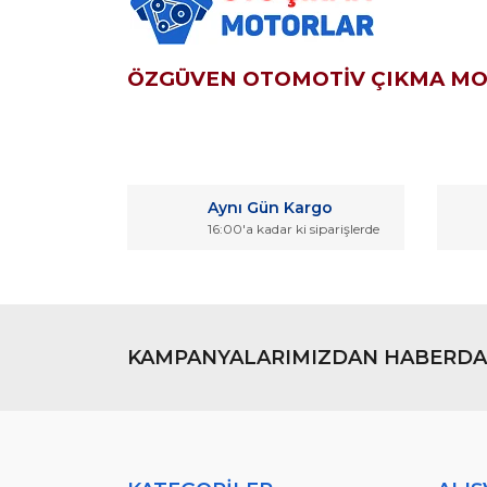
ÖZGÜVEN OTOMOTİV ÇIKMA M
Bu ürünün fiyat bilgisi, resim, ürün açıklamaların
Görüş ve önerileriniz için teşekkür ederiz.
Aynı Gün Kargo
Ürün resmi kalitesiz, bozuk veya görüntülenemiyo
16:00'a kadar ki siparişlerde
Ürün açıklamasında eksik bilgiler bulunuyor.
Ürün bilgilerinde hatalar bulunuyor.
Ürün fiyatı diğer sitelerden daha pahalı.
Bu ürüne benzer farklı alternatifler olmalı.
KAMPANYALARIMIZDAN HABERDA