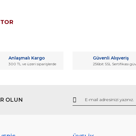
OTOR
da ve diğer konularda yetersiz gördüğünüz noktaları öneri formunu kullana
Bu ürüne ilk yorumu siz yapın!
Anlaşmalı Kargo
Güvenli Alışveriş
r.
300 TL ve üzeri siparişlerde
256bit SSL Sertifikası gü
Yorum Yaz
R OLUN
Gönder