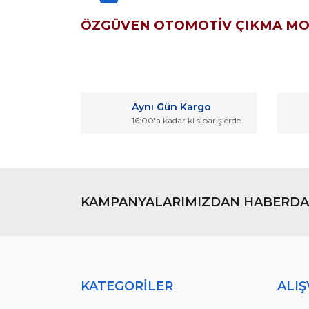
ÖZGÜVEN OTOMOTİV ÇIKMA M
Bu ürünün fiyat bilgisi, resim, ürün açıklamaların
Görüş ve önerileriniz için teşekkür ederiz.
Aynı Gün Kargo
Ürün resmi kalitesiz, bozuk veya görüntülenemiyo
16:00'a kadar ki siparişlerde
Ürün açıklamasında eksik bilgiler bulunuyor.
Ürün bilgilerinde hatalar bulunuyor.
Ürün fiyatı diğer sitelerden daha pahalı.
Bu ürüne benzer farklı alternatifler olmalı.
KAMPANYALARIMIZDAN HABERDA
KATEGORİLER
ALIŞ