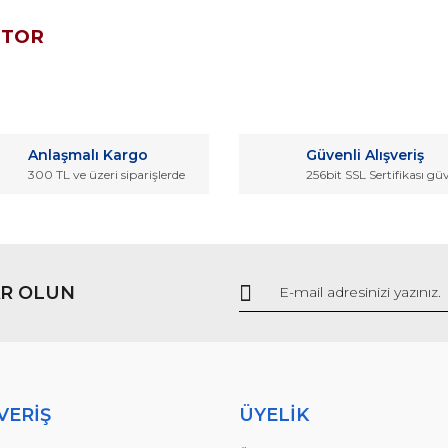
OTOR
da ve diğer konularda yetersiz gördüğünüz noktaları öneri formunu kullana
Bu ürüne ilk yorumu siz yapın!
Anlaşmalı Kargo
Güvenli Alışveriş
r.
300 TL ve üzeri siparişlerde
256bit SSL Sertifikası gü
Yorum Yaz
R OLUN
Gönder
VERİŞ
ÜYELİK