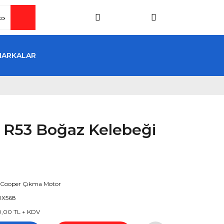
MARKALAR
S R53 Boğaz Kelebeği
 Cooper Çıkma Motor
UX568
0,00 TL + KDV