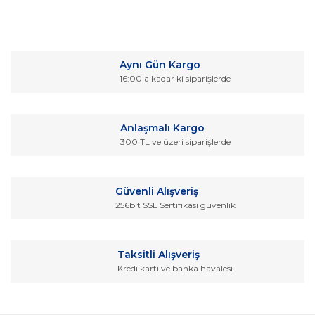
Bu ürünün fiyat bilgisi, resim, ürün açıklamalarında ve diğer
konularda yetersiz gördüğünüz noktaları öneri formunu
Bu ürüne ilk yorumu siz yapın!
kullanarak tarafımıza iletebilirsiniz.
Aynı Gün Kargo
Görüş ve önerileriniz için teşekkür ederiz.
16:00'a kadar ki siparişlerde
Yorum Yaz
Ürün resmi kalitesiz, bozuk veya görüntülenemiyor.
Ürün açıklamasında eksik bilgiler bulunuyor.
Anlaşmalı Kargo
Ürün bilgilerinde hatalar bulunuyor.
300 TL ve üzeri siparişlerde
Ürün fiyatı diğer sitelerden daha pahalı.
Bu ürüne benzer farklı alternatifler olmalı.
Güvenli Alışveriş
256bit SSL Sertifikası güvenlik
Taksitli Alışveriş
Kredi kartı ve banka havalesi
Gönder