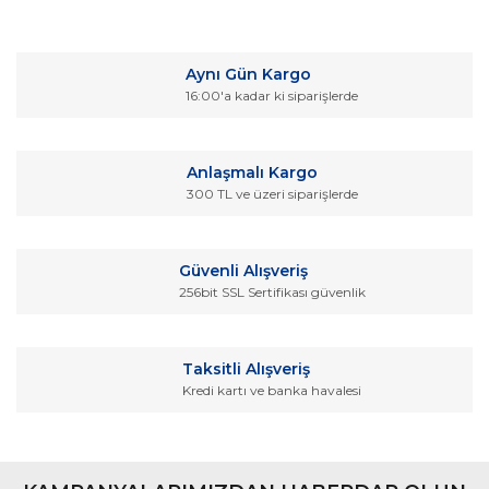
Bu ürünün fiyat bilgisi, resim, ürün açıklamalarında ve diğer
konularda yetersiz gördüğünüz noktaları öneri formunu
Bu ürüne ilk yorumu siz yapın!
kullanarak tarafımıza iletebilirsiniz.
Aynı Gün Kargo
Görüş ve önerileriniz için teşekkür ederiz.
16:00'a kadar ki siparişlerde
Yorum Yaz
Ürün resmi kalitesiz, bozuk veya görüntülenemiyor.
Ürün açıklamasında eksik bilgiler bulunuyor.
Anlaşmalı Kargo
Ürün bilgilerinde hatalar bulunuyor.
300 TL ve üzeri siparişlerde
Ürün fiyatı diğer sitelerden daha pahalı.
Bu ürüne benzer farklı alternatifler olmalı.
Güvenli Alışveriş
256bit SSL Sertifikası güvenlik
Taksitli Alışveriş
Kredi kartı ve banka havalesi
Gönder