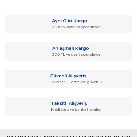
Bu ürünün fiyat bilgisi, resim, ürün açıklamalarında ve diğer
konularda yetersiz gördüğünüz noktaları öneri formunu
Bu ürüne ilk yorumu siz yapın!
kullanarak tarafımıza iletebilirsiniz.
Aynı Gün Kargo
Görüş ve önerileriniz için teşekkür ederiz.
16:00'a kadar ki siparişlerde
Yorum Yaz
Ürün resmi kalitesiz, bozuk veya görüntülenemiyor.
Ürün açıklamasında eksik bilgiler bulunuyor.
Anlaşmalı Kargo
Ürün bilgilerinde hatalar bulunuyor.
300 TL ve üzeri siparişlerde
Ürün fiyatı diğer sitelerden daha pahalı.
Bu ürüne benzer farklı alternatifler olmalı.
Güvenli Alışveriş
256bit SSL Sertifikası güvenlik
Taksitli Alışveriş
Kredi kartı ve banka havalesi
Gönder