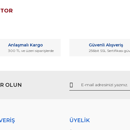
OTOR
da ve diğer konularda yetersiz gördüğünüz noktaları öneri formunu kullana
Bu ürüne ilk yorumu siz yapın!
Anlaşmalı Kargo
Güvenli Alışveriş
r.
300 TL ve üzeri siparişlerde
256bit SSL Sertifikası gü
Yorum Yaz
R OLUN
Gönder
VERİŞ
ÜYELİK