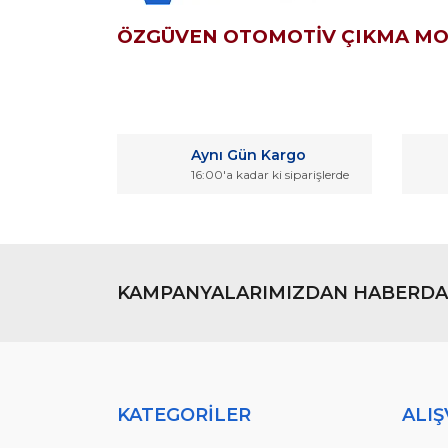
ÖZGÜVEN OTOMOTİV ÇIKMA M
Bu ürünün fiyat bilgisi, resim, ürün açıklamaların
Görüş ve önerileriniz için teşekkür ederiz.
Aynı Gün Kargo
Ürün resmi kalitesiz, bozuk veya görüntülenemiyo
16:00'a kadar ki siparişlerde
Ürün açıklamasında eksik bilgiler bulunuyor.
Ürün bilgilerinde hatalar bulunuyor.
Ürün fiyatı diğer sitelerden daha pahalı.
Bu ürüne benzer farklı alternatifler olmalı.
KAMPANYALARIMIZDAN HABERDA
KATEGORİLER
ALIŞ