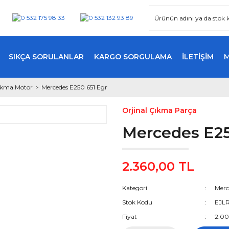
SIKÇA SORULANLAR
KARGO SORGULAMA
İLETİŞİM
Çıkma Motor
Mercedes E250 651 Egr
Orjinal Çıkma Parça
Mercedes E25
2.360,00 TL
Kategori
Merc
Stok Kodu
EJL
Fiyat
2.00