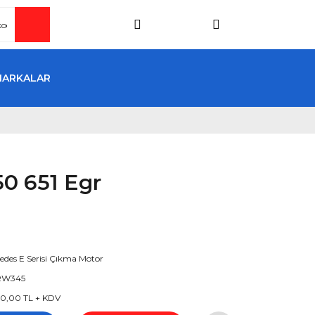
MARKALAR
0 651 Egr
edes E Serisi Çıkma Motor
RW345
0,00 TL + KDV