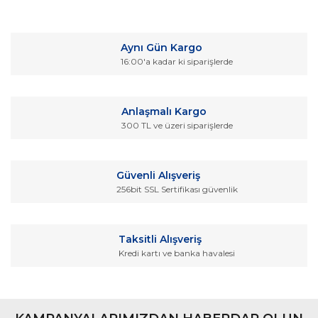
Bu ürünün fiyat bilgisi, resim, ürün açıklamalarında ve diğer
konularda yetersiz gördüğünüz noktaları öneri formunu
Bu ürüne ilk yorumu siz yapın!
kullanarak tarafımıza iletebilirsiniz.
Aynı Gün Kargo
Görüş ve önerileriniz için teşekkür ederiz.
16:00'a kadar ki siparişlerde
Yorum Yaz
Ürün resmi kalitesiz, bozuk veya görüntülenemiyor.
Ürün açıklamasında eksik bilgiler bulunuyor.
Anlaşmalı Kargo
Ürün bilgilerinde hatalar bulunuyor.
300 TL ve üzeri siparişlerde
Ürün fiyatı diğer sitelerden daha pahalı.
Bu ürüne benzer farklı alternatifler olmalı.
Güvenli Alışveriş
256bit SSL Sertifikası güvenlik
Taksitli Alışveriş
Kredi kartı ve banka havalesi
Gönder