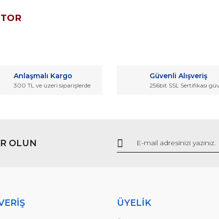
OTOR
da ve diğer konularda yetersiz gördüğünüz noktaları öneri formunu kullana
Bu ürüne ilk yorumu siz yapın!
Anlaşmalı Kargo
Güvenli Alışveriş
r.
300 TL ve üzeri siparişlerde
256bit SSL Sertifikası gü
Yorum Yaz
R OLUN
Gönder
VERİŞ
ÜYELİK