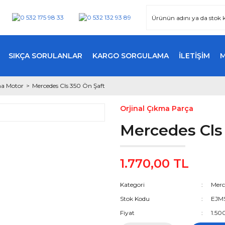
SIKÇA SORULANLAR
KARGO SORGULAMA
İLETİŞİM
ma Motor
Mercedes Cls 350 Ön Şaft
Orjinal Çıkma Parça
Mercedes Cls
1.770,00 TL
Kategori
Merc
Stok Kodu
EJM
Fiyat
1.50