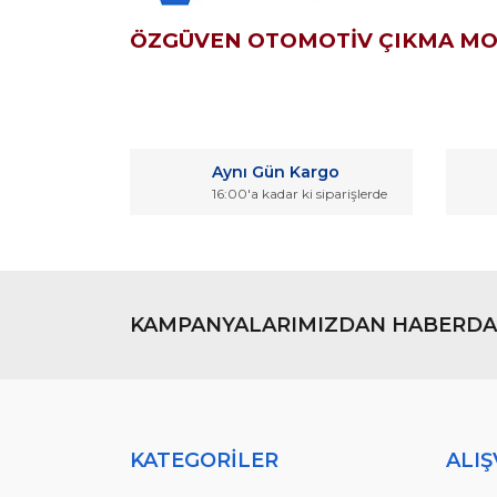
ÖZGÜVEN OTOMOTİV ÇIKMA M
Bu ürünün fiyat bilgisi, resim, ürün açıklamaların
Görüş ve önerileriniz için teşekkür ederiz.
Aynı Gün Kargo
Ürün resmi kalitesiz, bozuk veya görüntülenemiyo
16:00'a kadar ki siparişlerde
Ürün açıklamasında eksik bilgiler bulunuyor.
Ürün bilgilerinde hatalar bulunuyor.
Ürün fiyatı diğer sitelerden daha pahalı.
Bu ürüne benzer farklı alternatifler olmalı.
KAMPANYALARIMIZDAN HABERDA
KATEGORİLER
ALIŞ