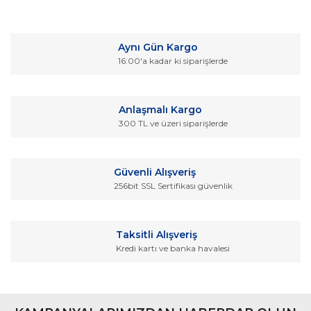
Bu ürünün fiyat bilgisi, resim, ürün açıklamalarında ve diğer
konularda yetersiz gördüğünüz noktaları öneri formunu
Bu ürüne ilk yorumu siz yapın!
kullanarak tarafımıza iletebilirsiniz.
Aynı Gün Kargo
Görüş ve önerileriniz için teşekkür ederiz.
16:00'a kadar ki siparişlerde
Yorum Yaz
Ürün resmi kalitesiz, bozuk veya görüntülenemiyor.
Ürün açıklamasında eksik bilgiler bulunuyor.
Anlaşmalı Kargo
Ürün bilgilerinde hatalar bulunuyor.
300 TL ve üzeri siparişlerde
Ürün fiyatı diğer sitelerden daha pahalı.
Bu ürüne benzer farklı alternatifler olmalı.
Güvenli Alışveriş
256bit SSL Sertifikası güvenlik
Taksitli Alışveriş
Kredi kartı ve banka havalesi
Gönder