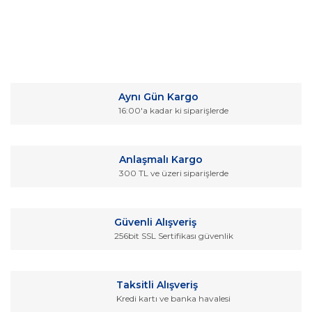
Bu ürünün fiyat bilgisi, resim, ürün açıklamalarında ve diğer
konularda yetersiz gördüğünüz noktaları öneri formunu
Bu ürüne ilk yorumu siz yapın!
kullanarak tarafımıza iletebilirsiniz.
Aynı Gün Kargo
Görüş ve önerileriniz için teşekkür ederiz.
16:00'a kadar ki siparişlerde
Yorum Yaz
Ürün resmi kalitesiz, bozuk veya görüntülenemiyor.
Ürün açıklamasında eksik bilgiler bulunuyor.
Anlaşmalı Kargo
Ürün bilgilerinde hatalar bulunuyor.
300 TL ve üzeri siparişlerde
Ürün fiyatı diğer sitelerden daha pahalı.
Bu ürüne benzer farklı alternatifler olmalı.
Güvenli Alışveriş
256bit SSL Sertifikası güvenlik
Taksitli Alışveriş
Kredi kartı ve banka havalesi
Gönder