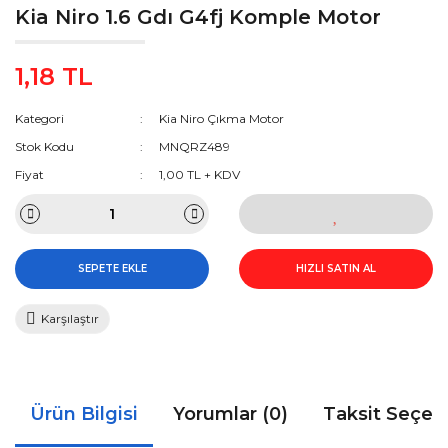
Kia Niro 1.6 Gdı G4fj Komple Motor
1,18 TL
Kategori
Kia Niro Çıkma Motor
Stok Kodu
MNQRZ489
Fiyat
1,00 TL + KDV
SEPETE EKLE
HIZLI SATIN AL
Karşılaştır
Ürün Bilgisi
Yorumlar (0)
Taksit Seçen