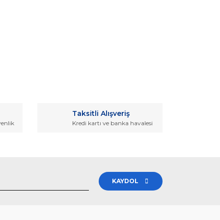
rak tarafımıza iletebilirsiniz.
Taksitli Alışveriş
venlik
Kredi kartı ve banka havalesi
KAYDOL