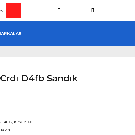
MARKALAR
6 Crdı D4fb Sandık
Cerato Çıkma Motor
HKPZ8