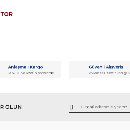
OTOR
da ve diğer konularda yetersiz gördüğünüz noktaları öneri formunu kullana
Bu ürüne ilk yorumu siz yapın!
Anlaşmalı Kargo
Güvenli Alışveriş
r.
300 TL ve üzeri siparişlerde
256bit SSL Sertifikası gü
Yorum Yaz
R OLUN