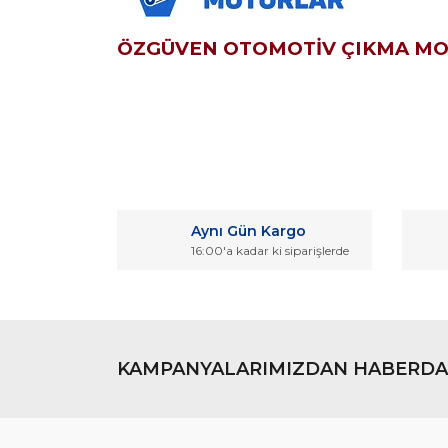
ÖZGÜVEN OTOMOTİV ÇIKMA M
Bu ürünün fiyat bilgisi, resim, ürün açıklamaların
Görüş ve önerileriniz için teşekkür ederiz.
Aynı Gün Kargo
Ürün resmi kalitesiz, bozuk veya görüntülenemiyo
16:00'a kadar ki siparişlerde
Ürün açıklamasında eksik bilgiler bulunuyor.
Ürün bilgilerinde hatalar bulunuyor.
Ürün fiyatı diğer sitelerden daha pahalı.
Bu ürüne benzer farklı alternatifler olmalı.
KAMPANYALARIMIZDAN HABERDA