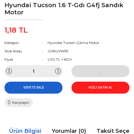
Hyundai Tucson 1.6 T-Gdı G4fj Sandık
Motor
1,18 TL
Kategori
Hyundai Tucson Çıkma Motor
Stok Kodu
GHKUVW59
Fiyat
1,00 TL + KDV
SEPETE EKLE
HIZLI SATIN AL
Karşılaştır
Ürün Bilgisi
Yorumlar (0)
Taksit Seçen