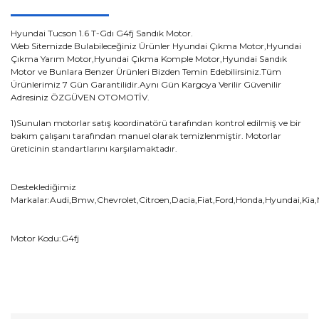
Hyundai Tucson 1.6 T-Gdı G4fj Sandık Motor.
Web Sitemizde Bulabileceğiniz Ürünler Hyundai Çıkma Motor,Hyundai
Çıkma Yarım Motor,Hyundai Çıkma Komple Motor,Hyundai Sandık
Motor ve Bunlara Benzer Ürünleri Bizden Temin Edebilirsiniz.Tüm
Ürünlerimiz 7 Gün Garantilidir.Aynı Gün Kargoya Verilir Güvenilir
Adresiniz ÖZGÜVEN OTOMOTİV.
1)Sunulan motorlar satış koordinatörü tarafından kontrol edilmiş ve bir
bakım çalışanı tarafından manuel olarak temizlenmiştir. Motorlar
üreticinin standartlarını karşılamaktadır.
Desteklediğimiz
Markalar:Audi,Bmw,Chevrolet,Citroen,Dacia,Fiat,Ford,Honda,Hyundai,Kia
Motor Kodu:G4fj
Bu ürünün fiyat bilgisi, resim, ürün açıklamalarında ve diğer
konularda yetersiz gördüğünüz noktaları öneri formunu
Bu ürüne ilk yorumu siz yapın!
kullanarak tarafımıza iletebilirsiniz.