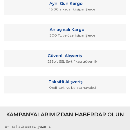
Aynı Gün Kargo
Görüş ve önerileriniz için teşekkür ederiz.
16:00'a kadar ki siparişlerde
Yorum Yaz
Ürün resmi kalitesiz, bozuk veya görüntülenemiyor.
Ürün açıklamasında eksik bilgiler bulunuyor.
Anlaşmalı Kargo
Ürün bilgilerinde hatalar bulunuyor.
300 TL ve üzeri siparişlerde
Ürün fiyatı diğer sitelerden daha pahalı.
Bu ürüne benzer farklı alternatifler olmalı.
Güvenli Alışveriş
256bit SSL Sertifikası güvenlik
Taksitli Alışveriş
Kredi kartı ve banka havalesi
Gönder
KAMPANYALARIMIZDAN HABERDAR OLUN