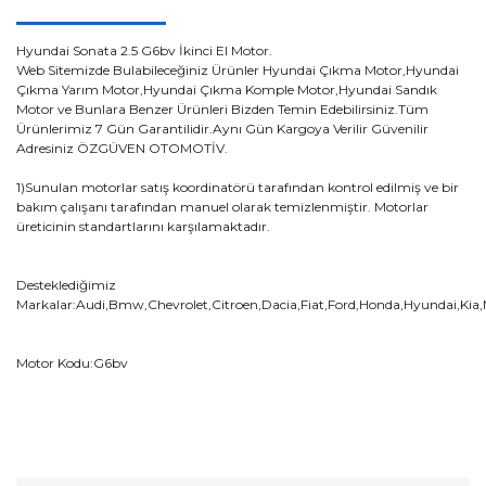
Hyundai Sonata 2.5 G6bv İkinci El Motor.
Web Sitemizde Bulabileceğiniz Ürünler Hyundai Çıkma Motor,Hyundai
Çıkma Yarım Motor,Hyundai Çıkma Komple Motor,Hyundai Sandık
Motor ve Bunlara Benzer Ürünleri Bizden Temin Edebilirsiniz.Tüm
Ürünlerimiz 7 Gün Garantilidir.Aynı Gün Kargoya Verilir Güvenilir
Adresiniz ÖZGÜVEN OTOMOTİV.
1)Sunulan motorlar satış koordinatörü tarafından kontrol edilmiş ve bir
bakım çalışanı tarafından manuel olarak temizlenmiştir. Motorlar
üreticinin standartlarını karşılamaktadır.
Desteklediğimiz
Markalar:Audi,Bmw,Chevrolet,Citroen,Dacia,Fiat,Ford,Honda,Hyundai,Kia
Motor Kodu:G6bv
Bu ürünün fiyat bilgisi, resim, ürün açıklamalarında ve diğer
konularda yetersiz gördüğünüz noktaları öneri formunu
Bu ürüne ilk yorumu siz yapın!
kullanarak tarafımıza iletebilirsiniz.