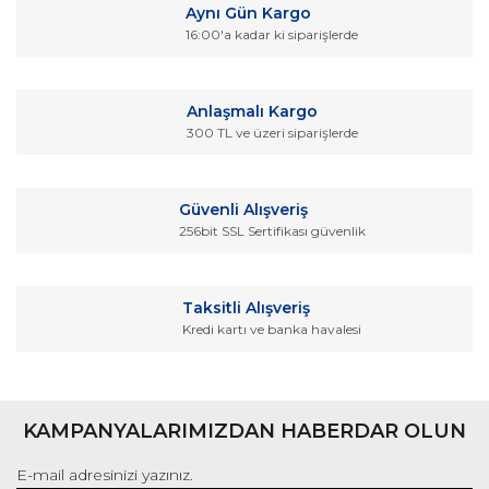
Aynı Gün Kargo
Görüş ve önerileriniz için teşekkür ederiz.
16:00'a kadar ki siparişlerde
Yorum Yaz
Ürün resmi kalitesiz, bozuk veya görüntülenemiyor.
Ürün açıklamasında eksik bilgiler bulunuyor.
Anlaşmalı Kargo
Ürün bilgilerinde hatalar bulunuyor.
300 TL ve üzeri siparişlerde
Ürün fiyatı diğer sitelerden daha pahalı.
Bu ürüne benzer farklı alternatifler olmalı.
Güvenli Alışveriş
256bit SSL Sertifikası güvenlik
Taksitli Alışveriş
Kredi kartı ve banka havalesi
Gönder
KAMPANYALARIMIZDAN HABERDAR OLUN