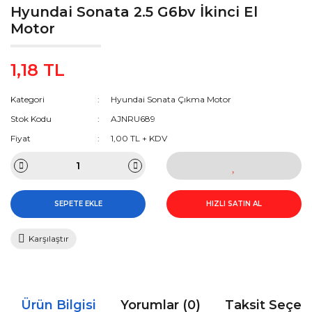
Hyundai Sonata 2.5 G6bv İkinci El
Motor
1,18 TL
Kategori
Hyundai Sonata Çıkma Motor
Stok Kodu
AJNRU689
Fiyat
1,00 TL + KDV
SEPETE EKLE
HIZLI SATIN AL
Karşılaştır
Ürün Bilgisi
Yorumlar (0)
Taksit Seçen