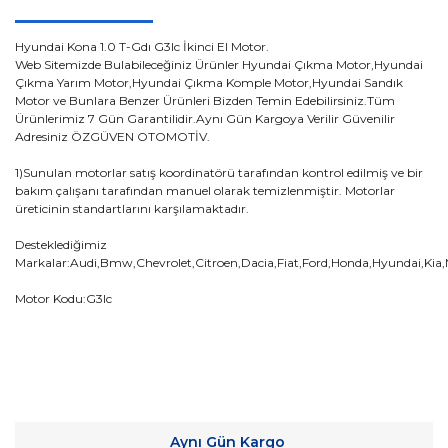
Hyundai Kona 1.0 T-Gdı G3lc İkinci El Motor.
Web Sitemizde Bulabileceğiniz Ürünler Hyundai Çıkma Motor,Hyundai
Çıkma Yarım Motor,Hyundai Çıkma Komple Motor,Hyundai Sandık
Motor ve Bunlara Benzer Ürünleri Bizden Temin Edebilirsiniz.Tüm
Ürünlerimiz 7 Gün Garantilidir.Aynı Gün Kargoya Verilir Güvenilir
Adresiniz ÖZGÜVEN OTOMOTİV.
1)Sunulan motorlar satış koordinatörü tarafından kontrol edilmiş ve bir
bakım çalışanı tarafından manuel olarak temizlenmiştir. Motorlar
üreticinin standartlarını karşılamaktadır.
Desteklediğimiz
Markalar:Audi,Bmw,Chevrolet,Citroen,Dacia,Fiat,Ford,Honda,Hyundai,Kia
Motor Kodu:G3lc
Bu ürünün fiyat bilgisi, resim, ürün açıklamalarında ve diğer
konularda yetersiz gördüğünüz noktaları öneri formunu
Bu ürüne ilk yorumu siz yapın!
kullanarak tarafımıza iletebilirsiniz.
Aynı Gün Kargo
Görüş ve önerileriniz için teşekkür ederiz.