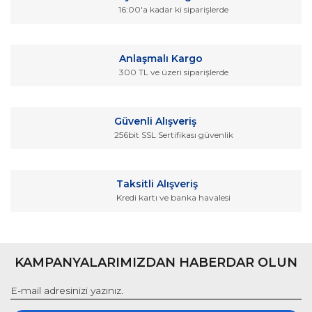
16:00'a kadar ki siparişlerde
Yorum Yaz
Ürün resmi kalitesiz, bozuk veya görüntülenemiyor.
Ürün açıklamasında eksik bilgiler bulunuyor.
Anlaşmalı Kargo
Ürün bilgilerinde hatalar bulunuyor.
300 TL ve üzeri siparişlerde
Ürün fiyatı diğer sitelerden daha pahalı.
Bu ürüne benzer farklı alternatifler olmalı.
Güvenli Alışveriş
256bit SSL Sertifikası güvenlik
Taksitli Alışveriş
Kredi kartı ve banka havalesi
Gönder
KAMPANYALARIMIZDAN HABERDAR OLUN