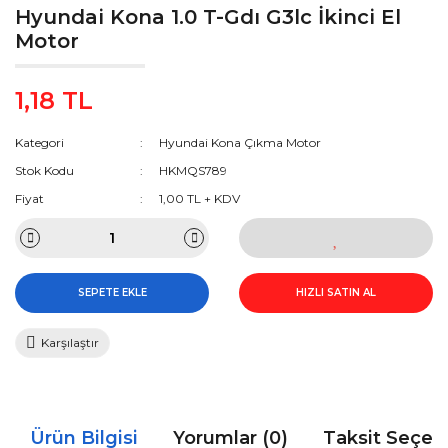
Hyundai Kona 1.0 T-Gdı G3lc İkinci El
Motor
1,18 TL
Kategori
Hyundai Kona Çıkma Motor
Stok Kodu
HKMQS789
Fiyat
1,00 TL + KDV
SEPETE EKLE
HIZLI SATIN AL
Karşılaştır
Ürün Bilgisi
Yorumlar (0)
Taksit Seçen