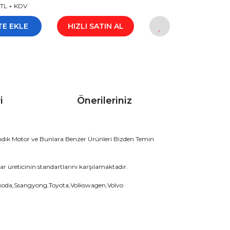
 TL + KDV
TE EKLE
HIZLI SATIN AL
i
Önerileriniz
ık Motor ve Bunlara Benzer Ürünleri Bizden Temin
r üreticinin standartlarını karşılamaktadır.
Skoda,Ssangyong,Toyota,Volkswagen,Volvo