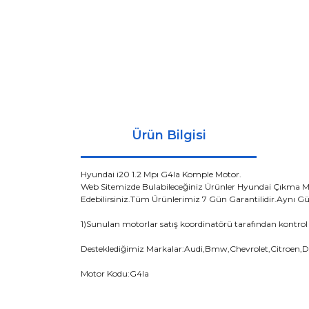
Ürün Bilgisi
Hyundai i20 1.2 Mpı G4la Komple Motor.
Web Sitemizde Bulabileceğiniz Ürünler Hyundai Çıkma 
Edebilirsiniz.Tüm Ürünlerimiz 7 Gün Garantilidir.Aynı
1)Sunulan motorlar satış koordinatörü tarafından kontrol 
Desteklediğimiz Markalar:Audi,Bmw,Chevrolet,Citroen,D
Motor Kodu:G4la