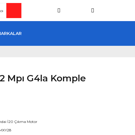
MARKALAR
.2 Mpı G4la Komple
dai İ20 Çıkma Motor
MXY28