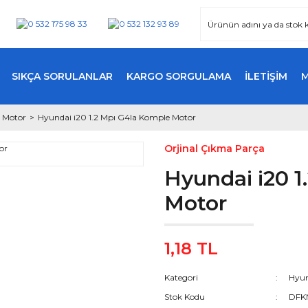
SIKÇA SORULANLAR
KARGO SORGULAMA
İLETİŞİM
 Motor
Hyundai i20 1.2 Mpı G4la Komple Motor
Orjinal Çıkma Parça
Hyundai i20 1
Motor
1,18 TL
Kategori
Hyun
Stok Kodu
DFK