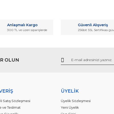
da ve diğer konularda yetersiz gördüğünüz noktaları öneri formunu kullana
Bu ürüne ilk yorumu siz yapın!
Anlaşmalı Kargo
Güvenli Alışveriş
r.
300 TL ve üzeri siparişlerde
256bit SSL Sertifikası gü
Yorum Yaz
R OLUN
Gönder
VERİŞ
ÜYELİK
li Satış Sözleşmesi
Üyelik Sözleşmesi
ve Teslimat
Yeni Üyelik