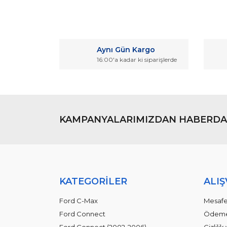
Bu ürünün fiyat bilgisi, resim, ürün açıklamaların
Görüş ve önerileriniz için teşekkür ederiz.
Aynı Gün Kargo
Ürün resmi kalitesiz, bozuk veya görüntülenemiyo
16:00'a kadar ki siparişlerde
Ürün açıklamasında eksik bilgiler bulunuyor.
Ürün bilgilerinde hatalar bulunuyor.
Ürün fiyatı diğer sitelerden daha pahalı.
Bu ürüne benzer farklı alternatifler olmalı.
KAMPANYALARIMIZDAN HABERDA
KATEGORİLER
ALIŞ
Ford C-Max
Mesafe
Ford Connect
Ödeme 