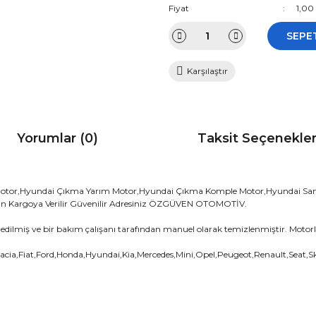
Fiyat
1,00
SEPE
Karşılaştır
Yorumlar (0)
Taksit Seçenekler
Motor,Hyundai Çıkma Yarım Motor,Hyundai Çıkma Komple Motor,Hyundai Sand
 Gün Kargoya Verilir Güvenilir Adresiniz ÖZGÜVEN OTOMOTİV.
edilmiş ve bir bakım çalışanı tarafından manuel olarak temizlenmiştir. Motorla
acia,Fiat,Ford,Honda,Hyundai,Kia,Mercedes,Mini,Opel,Peugeot,Renault,Seat,