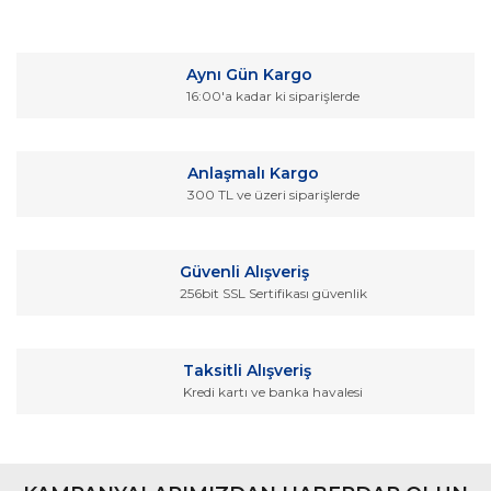
Bu ürünün fiyat bilgisi, resim, ürün açıklamalarında ve diğer
konularda yetersiz gördüğünüz noktaları öneri formunu
Bu ürüne ilk yorumu siz yapın!
kullanarak tarafımıza iletebilirsiniz.
Aynı Gün Kargo
Görüş ve önerileriniz için teşekkür ederiz.
16:00'a kadar ki siparişlerde
Yorum Yaz
Ürün resmi kalitesiz, bozuk veya görüntülenemiyor.
Ürün açıklamasında eksik bilgiler bulunuyor.
Anlaşmalı Kargo
Ürün bilgilerinde hatalar bulunuyor.
300 TL ve üzeri siparişlerde
Ürün fiyatı diğer sitelerden daha pahalı.
Bu ürüne benzer farklı alternatifler olmalı.
Güvenli Alışveriş
256bit SSL Sertifikası güvenlik
Taksitli Alışveriş
Kredi kartı ve banka havalesi
Gönder