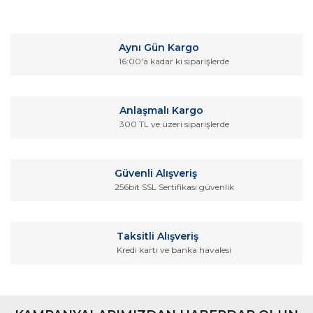
Bu ürünün fiyat bilgisi, resim, ürün açıklamalarında ve diğer
konularda yetersiz gördüğünüz noktaları öneri formunu
Bu ürüne ilk yorumu siz yapın!
kullanarak tarafımıza iletebilirsiniz.
Aynı Gün Kargo
Görüş ve önerileriniz için teşekkür ederiz.
16:00'a kadar ki siparişlerde
Yorum Yaz
Ürün resmi kalitesiz, bozuk veya görüntülenemiyor.
Ürün açıklamasında eksik bilgiler bulunuyor.
Anlaşmalı Kargo
Ürün bilgilerinde hatalar bulunuyor.
300 TL ve üzeri siparişlerde
Ürün fiyatı diğer sitelerden daha pahalı.
Bu ürüne benzer farklı alternatifler olmalı.
Güvenli Alışveriş
256bit SSL Sertifikası güvenlik
Taksitli Alışveriş
Kredi kartı ve banka havalesi
Gönder