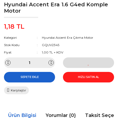
Hyundai Accent Era 1.6 G4ed Komple
Motor
1,18 TL
Kategori
Hyundai Accent Era Çıkma Motor
Stok Kodu
GQUV2345
Fiyat
1,00 TL + KDV
SEPETE EKLE
HIZLI SATIN AL
Karşılaştır
Ürün Bilgisi
Yorumlar (0)
Taksit Seçen