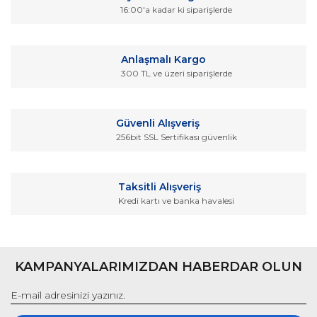
16:00'a kadar ki siparişlerde
Yorum Yaz
Ürün resmi kalitesiz, bozuk veya görüntülenemiyor.
Ürün açıklamasında eksik bilgiler bulunuyor.
Anlaşmalı Kargo
Ürün bilgilerinde hatalar bulunuyor.
300 TL ve üzeri siparişlerde
Ürün fiyatı diğer sitelerden daha pahalı.
Bu ürüne benzer farklı alternatifler olmalı.
Güvenli Alışveriş
256bit SSL Sertifikası güvenlik
Taksitli Alışveriş
Kredi kartı ve banka havalesi
Gönder
KAMPANYALARIMIZDAN HABERDAR OLUN