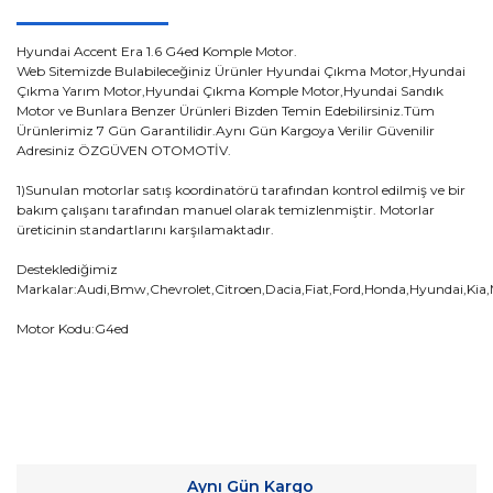
Hyundai Accent Era 1.6 G4ed Komple Motor.
Web Sitemizde Bulabileceğiniz Ürünler Hyundai Çıkma Motor,Hyundai
Çıkma Yarım Motor,Hyundai Çıkma Komple Motor,Hyundai Sandık
Motor ve Bunlara Benzer Ürünleri Bizden Temin Edebilirsiniz.Tüm
Ürünlerimiz 7 Gün Garantilidir.Aynı Gün Kargoya Verilir Güvenilir
Adresiniz ÖZGÜVEN OTOMOTİV.
1)Sunulan motorlar satış koordinatörü tarafından kontrol edilmiş ve bir
bakım çalışanı tarafından manuel olarak temizlenmiştir. Motorlar
üreticinin standartlarını karşılamaktadır.
Desteklediğimiz
Markalar:Audi,Bmw,Chevrolet,Citroen,Dacia,Fiat,Ford,Honda,Hyundai,Kia
Motor Kodu:G4ed
Bu ürünün fiyat bilgisi, resim, ürün açıklamalarında ve diğer
konularda yetersiz gördüğünüz noktaları öneri formunu
Bu ürüne ilk yorumu siz yapın!
kullanarak tarafımıza iletebilirsiniz.
Aynı Gün Kargo
Görüş ve önerileriniz için teşekkür ederiz.